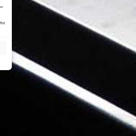
our
ffet
s