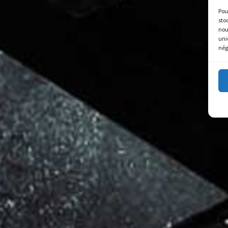
Pou
sto
nou
uni
nég