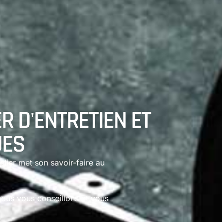
ER D'ENTRETIEN ET
UES
elier met son savoir-faire au
nous vous conseillons et vous