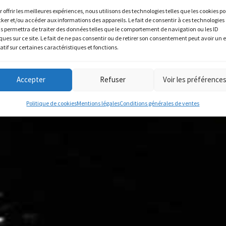
r offrir les meilleures expériences, nous utilisons des technologies telles que les cookies p
cker et/ou accéder aux informations des appareils. Le fait de consentir à ces technologies
s permettra de traiter des données telles que le comportement de navigation ou les ID
ques sur ce site. Le fait de ne pas consentir ou de retirer son consentement peut avoir un e
atif sur certaines caractéristiques et fonctions.
Accepter
Refuser
Voir les préférence
Politique de cookies
Mentions légales
Conditions générales de ventes