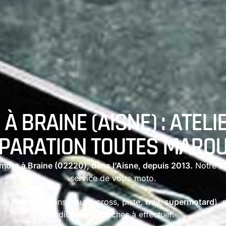
 BRAINE (AISNE) : ATELI
PARATION TOUTES MARQ
moto à Braine (02220), dans l’Aisne, depuis 2013.
Notre at
service de votre moto.
es configurations (route, cross, piste,
trail, supermotard
), 
indiquons les tâches à effectuer.