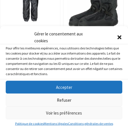
Pantalon de pluie Superlight
Sur-Bottes de pluie avec
Gérer le consentement aux
semelle complète – Noir –
cookies
Taille M/L
29.00
€
31.00
€
Pour offrir les meilleures expériences, nous utilisons des technologies telles que
les cookies pour stocker et/ou accéder aux informations des appareils. Le fait de
Ce
consentir à ces technologies nous permettra de traiter des données telles que le
AJOUTER AU PANIER
CHOIX DES OPTIONS
produit
comportement de navigation ou les ID uniques sur ce site. Le fait de ne pas
consentir ou de retirer son consentement peut avoir un effet négatif sur certaines
a
caractéristiques et fonctions.
plusieurs
variations.
Accepter
2 résultats affichés
Les
options
Refuser
peuvent
Voir les préférences
être
choisies
Recherche
Politique de cookies
Mentions légales
Conditions générales de ventes
de