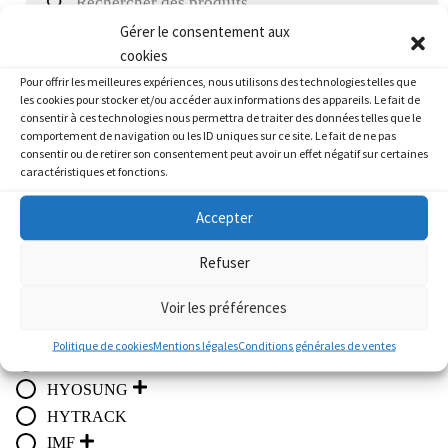
du
produits
pro
Gérer le consentement aux
cookies
Marque
Pour offrir les meilleures expériences, nous utilisons des technologies telles que
les cookies pour stocker et/ou accéder aux informations des appareils. Le fait de
consentir à ces technologies nous permettra de traiter des données telles que le
Atelier
comportement de navigation ou les ID uniques sur ce site. Le fait de ne pas
APRILIA
consentir ou de retirer son consentement peut avoir un effet négatif sur certaines
caractéristiques et fonctions.
BMW
CF MOTO / GOES
Accepter
DAELIM
DERBI
Refuser
FANTIC
Voir les préférences
HARLEY-DAVIDSON
HONDA
Politique de cookies
Mentions légales
Conditions générales de ventes
HUSQVARNA
HYOSUNG
HYTRACK
IMF