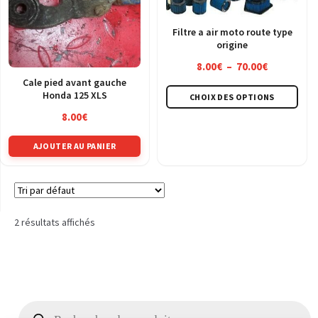
Filtre a air moto route type
origine
Plage
8.00
€
–
70.00
€
de
Cale pied avant gauche
Ce
Honda 125 XLS
CHOIX DES OPTIONS
prix :
pro
8.00€
8.00
€
a
à
plus
AJOUTER AU PANIER
70.00€
vari
Les
opt
peu
2 résultats affichés
être
choi
sur
la
pag
Recherche
de