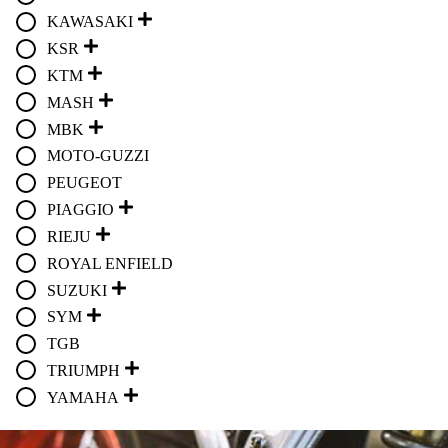
KAWASAKI
KSR
KTM
MASH
MBK
MOTO-GUZZI
PEUGEOT
PIAGGIO
RIEJU
ROYAL ENFIELD
SUZUKI
SYM
TGB
TRIUMPH
YAMAHA