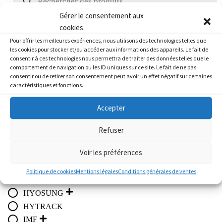
du
produits
pro
Gérer le consentement aux
cookies
Marque
Pour offrir les meilleures expériences, nous utilisons des technologies telles que
les cookies pour stocker et/ou accéder aux informations des appareils. Le fait de
consentir à ces technologies nous permettra de traiter des données telles que le
Atelier
comportement de navigation ou les ID uniques sur ce site. Le fait de ne pas
APRILIA
consentir ou de retirer son consentement peut avoir un effet négatif sur certaines
caractéristiques et fonctions.
BMW
CF MOTO / GOES
Accepter
DAELIM
DERBI
Refuser
FANTIC
Voir les préférences
HARLEY-DAVIDSON
HONDA
Politique de cookies
Mentions légales
Conditions générales de ventes
HUSQVARNA
HYOSUNG
HYTRACK
IMF