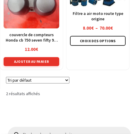
Filtre a air moto route type
origine
Plage
8.00
€
–
70.00
€
de
couvercle de compteurs
Ce
Honda cb 750 seven fifty 96-
CHOIX DES OPTIONS
prix :
pro
02
8.00€
12.00
€
a
à
plus
AJOUTER AU PANIER
70.00€
vari
Les
opt
peu
2 résultats affichés
être
choi
sur
la
pag
Recherche
de