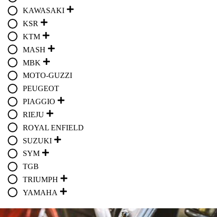
KAWASAKI
KSR
KTM
MASH
MBK
MOTO-GUZZI
PEUGEOT
PIAGGIO
RIEJU
ROYAL ENFIELD
SUZUKI
SYM
TGB
TRIUMPH
YAMAHA