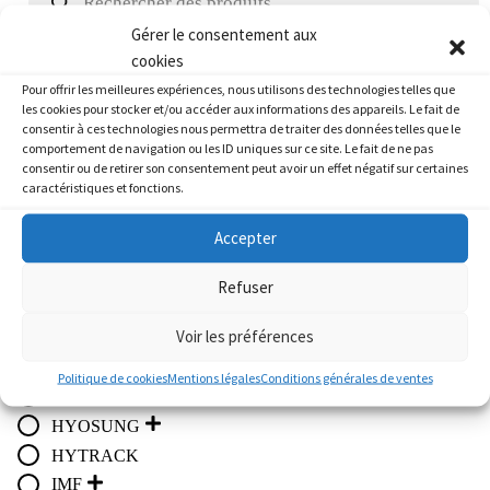
du
produits
pro
Gérer le consentement aux
cookies
Marque
Pour offrir les meilleures expériences, nous utilisons des technologies telles que
les cookies pour stocker et/ou accéder aux informations des appareils. Le fait de
consentir à ces technologies nous permettra de traiter des données telles que le
Atelier
comportement de navigation ou les ID uniques sur ce site. Le fait de ne pas
APRILIA
consentir ou de retirer son consentement peut avoir un effet négatif sur certaines
caractéristiques et fonctions.
BMW
CF MOTO / GOES
Accepter
DAELIM
DERBI
Refuser
FANTIC
Voir les préférences
HARLEY-DAVIDSON
HONDA
Politique de cookies
Mentions légales
Conditions générales de ventes
HUSQVARNA
HYOSUNG
HYTRACK
IMF