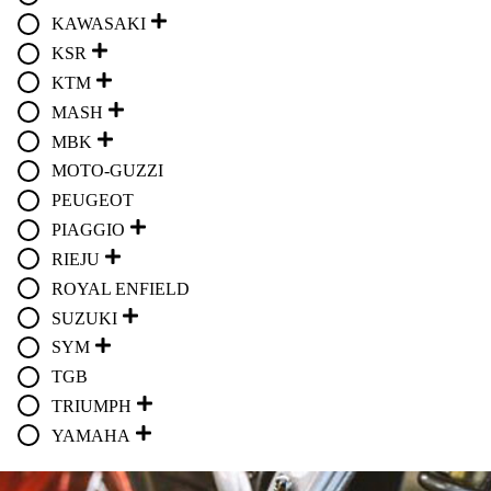
KAWASAKI
KSR
KTM
MASH
MBK
MOTO-GUZZI
PEUGEOT
PIAGGIO
RIEJU
ROYAL ENFIELD
SUZUKI
SYM
TGB
TRIUMPH
YAMAHA