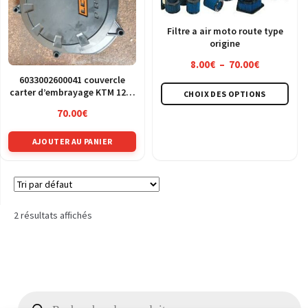
Filtre a air moto route type
origine
Plage
8.00
€
–
70.00
€
de
6033002600041 couvercle
Ce
carter d’embrayage KTM 1290
CHOIX DES OPTIONS
prix :
pro
1190
8.00€
70.00
€
a
à
plus
AJOUTER AU PANIER
70.00€
vari
Les
opt
peu
2 résultats affichés
être
choi
sur
la
pag
Recherche
de