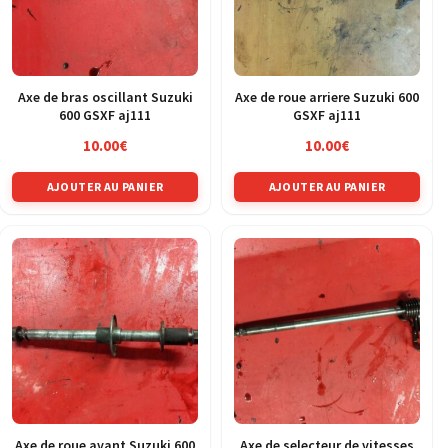
Axe de bras oscillant Suzuki
Axe de roue arriere Suzuki 600
600 GSXF aj111
GSXF aj111
10.00
€
10.00
€
AJOUTER AU PANIER
AJOUTER AU PANIER
Axe de roue avant Suzuki 600
Axe de selecteur de vitesses