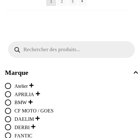
1
2
3
Recherche
de
produits
Marque
Atelier
APRILIA
BMW
CF MOTO / GOES
DAELIM
DERBI
FANTIC