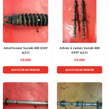
Amortisseur Suzuki 600 GSXF
Arbres à cames Suzuki 600
aj111
GSXF aj111
30.00
€
30.00
€
AJOUTER AU PANIER
AJOUTER AU PANIER