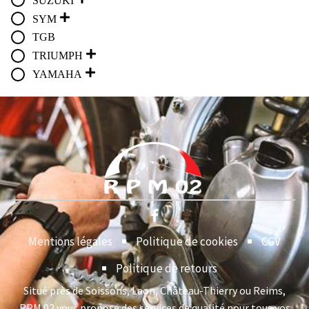
SUZUKI
SYM
TGB
TRIUMPH
YAMAHA
Mentions légales
Politique de cookies
CGV
Politique de retours
Situé près de Soissons, Laon, Château-Thierry ou Reims,
RPM 02 vous propose des services de qualité pour tous vos