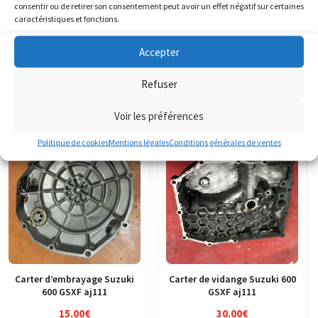
consentir ou de retirer son consentement peut avoir un effet négatif sur certaines
caractéristiques et fonctions.
Carenage jonction tete de
Carenage veilleuse tete de
fourche inférieur Suzuki 600
fourche avant Suzuki 600
Accepter
GSXF aj111
GSXF aj111
8.00
€
8.00
€
Refuser
AJOUTER AU PANIER
AJOUTER AU PANIER
Voir les préférences
Politique de cookies
Mentions légales
Conditions générales de ventes
Carter d’embrayage Suzuki
Carter de vidange Suzuki 600
600 GSXF aj111
GSXF aj111
15.00
€
30.00
€