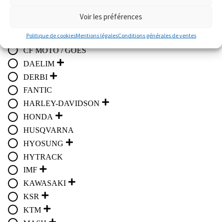
Atelier
Voir les préférences
APRILIA
Politique de cookies
Mentions légales
Conditions générales de ventes
BMW
CF MOTO / GOES
DAELIM
DERBI
FANTIC
HARLEY-DAVIDSON
HONDA
HUSQVARNA
HYOSUNG
HYTRACK
IMF
KAWASAKI
KSR
KTM