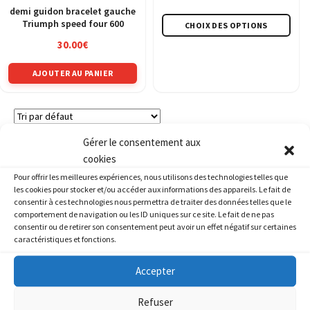
de
demi guidon bracelet gauche
Ce
Triumph speed four 600
CHOIX DES OPTIONS
prix :
pro
8.00€
30.00
€
a
à
plus
AJOUTER AU PANIER
70.00€
vari
Les
opt
peu
Gérer le consentement aux
4 résultats affichés
être
cookies
choi
Pour offrir les meilleures expériences, nous utilisons des technologies telles que
les cookies pour stocker et/ou accéder aux informations des appareils. Le fait de
sur
consentir à ces technologies nous permettra de traiter des données telles que le
la
comportement de navigation ou les ID uniques sur ce site. Le fait de ne pas
pag
consentir ou de retirer son consentement peut avoir un effet négatif sur certaines
Recherche
de
caractéristiques et fonctions.
du
produits
pro
Accepter
Marque
Refuser