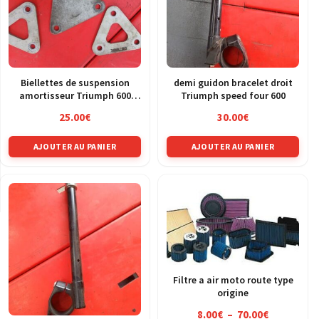
Biellettes de suspension
demi guidon bracelet droit
amortisseur Triumph 600
Triumph speed four 600
Speed Four
25.00
€
30.00
€
AJOUTER AU PANIER
AJOUTER AU PANIER
Filtre a air moto route type
origine
Plage
8.00
€
–
70.00
€