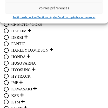
Atelier
Voir les préférences
APRILIA
Politique de cookies
Mentions légales
Conditions générales de ventes
BMW
CF MOTO / GOES
DAELIM
DERBI
FANTIC
HARLEY-DAVIDSON
HONDA
HUSQVARNA
HYOSUNG
HYTRACK
IMF
KAWASAKI
KSR
KTM