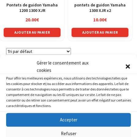
du
Pontets de guidon Yamaha
pontets de guidon Yamaha
pro
1200 1300 XJR
1300 XJR x2
20.00
€
10.00
€
AJOUTER AU PANIER
AJOUTER AU PANIER
Gérer le consentement aux
4 résultats affichés
cookies
Pour offrir les meilleures expériences, nous utilisons des technologies telles que
les cookies pour stocker et/ou accéder aux informations des appareils. Le fait de
consentir à ces technologies nous permettra de traiter des données telles que le
comportement de navigation ou les ID uniques sur ce site. Le fait de ne pas
consentir ou de retirer son consentement peut avoir un effet négatif sur certaines
Recherche
de
caractéristiques et fonctions.
produits
Accepter
Marque
Refuser