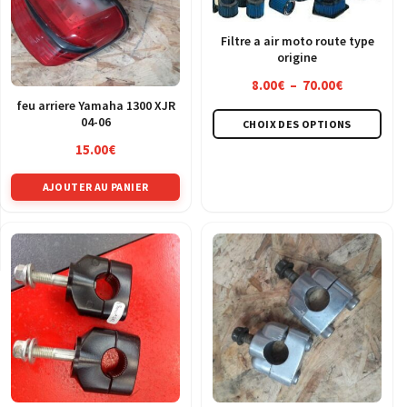
Filtre a air moto route type
origine
Plage
8.00
€
–
70.00
€
de
feu arriere Yamaha 1300 XJR
Ce
04-06
CHOIX DES OPTIONS
prix :
pro
8.00€
15.00
€
a
à
plus
AJOUTER AU PANIER
70.00€
vari
Les
opt
peu
être
choi
sur
la
pag