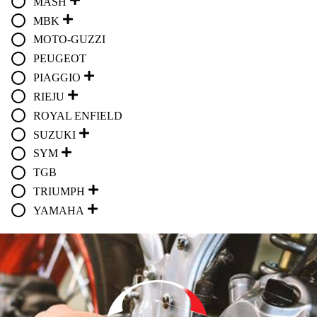
MASH
MBK
MOTO-GUZZI
PEUGEOT
PIAGGIO
RIEJU
ROYAL ENFIELD
SUZUKI
SYM
TGB
TRIUMPH
YAMAHA