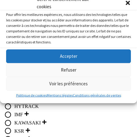
du
Marque
cookies
produit
Pour offrir les meilleures expériences, nous utilisons des technologies telles que
Atelier
les cookies pour stocker et/ou accéder aux informations des appareils. Le fait de
APRILIA
consentir à ces technologies nous permettra de traiter des données telles que le
comportement de navigation ou les ID uniques sur ce site. Le fait de ne pas
BMW
consentir ou de retirer son consentement peut avoir un effet négatif sur certaines
CF MOTO / GOES
caractéristiques et fonctions.
DAELIM
Accepter
DERBI
FANTIC
Refuser
HARLEY-DAVIDSON
HONDA
Voir les préférences
HUSQVARNA
Politique de cookies
Mentions légales
Conditions générales de ventes
HYOSUNG
HYTRACK
IMF
KAWASAKI
KSR