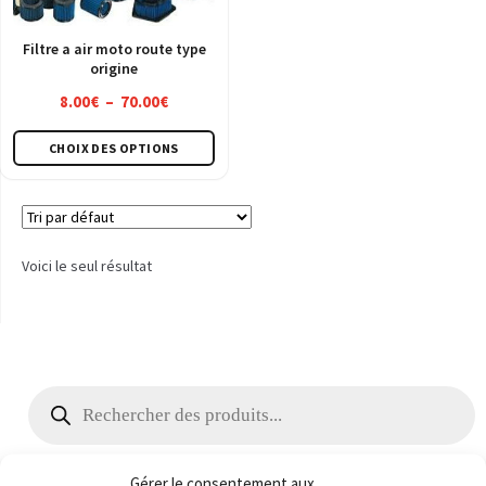
Filtre a air moto route type
origine
Plage
8.00
€
–
70.00
€
de
Ce
CHOIX DES OPTIONS
prix :
produit
8.00€
a
à
plusieurs
70.00€
variations.
Voici le seul résultat
Les
options
peuvent
être
choisies
Recherche
de
sur
produits
la
page
Gérer le consentement aux