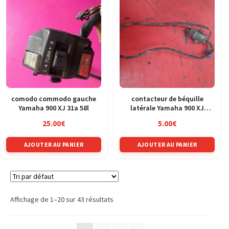
comodo commodo gauche
contacteur de béquille
Yamaha 900 XJ 31a 58l
latérale Yamaha 900 XJ
Diversion 4km
25.00
€
5.00
€
AJOUTER AU PANIER
AJOUTER AU PANIER
Affichage de 1–20 sur 43 résultats