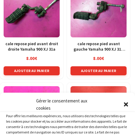
cale repose pied avant droit
cale repose pied avant
droite Yamaha 900 XJ 31a
gauche Yamaha 900 XJ 31a
58l x2
8.00
€
8.00
€
AJOUTER AU PANIER
AJOUTER AU PANIER
Gérer le consentement aux
cookies
Pour offrir les meilleures expériences, nous utilisons des technologies telles que
les cookies pour stocker et/ou accéder aux informations des appareils. Le fait de
consentir à ces technologies nous permettra de traiter des données telles que le
comportement de navigation ou les ID uniques sur ce site. Le fait de ne pas