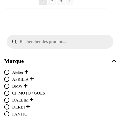
1
2
3
Recherche
de
produits
Marque
Atelier
APRILIA
BMW
CF MOTO / GOES
DAELIM
DERBI
FANTIC