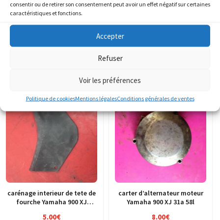
consentir ou de retirer son consentement peut avoir un effet négatif sur certaines
caractéristiques et fonctions.
cardan arbre de transmission
carénage cache latéral flanc
couple conique Yamaha 900
de selle gauche Yamaha 900
Accepter
XJ 31a 58l
XJ Diversion 4km
70.00
€
8.00
€
Refuser
AJOUTER AU PANIER
AJOUTER AU PANIER
Voir les préférences
Politique de cookies
Mentions légales
Conditions générales de ventes
carénage interieur de tete de
carter d’alternateur moteur
fourche Yamaha 900 XJ
Yamaha 900 XJ 31a 58l
Diversion 4km
5.00
€
8.00
€