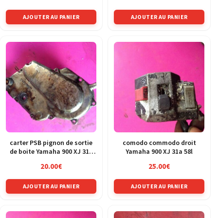
AJOUTER AU PANIER
AJOUTER AU PANIER
carter PSB pignon de sortie
comodo commodo droit
de boite Yamaha 900 XJ 31a
Yamaha 900 XJ 31a 58l
58l
20.00
€
25.00
€
AJOUTER AU PANIER
AJOUTER AU PANIER