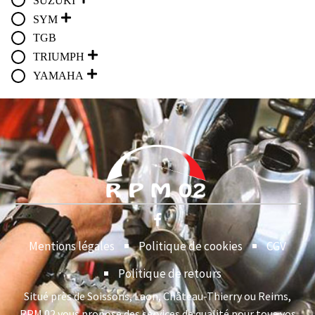
SUZUKI
SYM
TGB
TRIUMPH
YAMAHA
Mentions légales
Politique de cookies
CGV
Politique de retours
Situé près de Soissons, Laon, Château-Thierry ou Reims,
RPM 02 vous propose des services de qualité pour tous vos