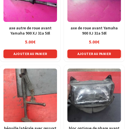
axe autre de roue avant
axe de roue avant Yamaha
Yamaha 900 XJ 31a 58l
900 XJ 31a 58l
5.00
€
5.00
€
AJOUTER AU PANIER
AJOUTER AU PANIER
béquille latérale avec ressort
bloc optique de phare avant