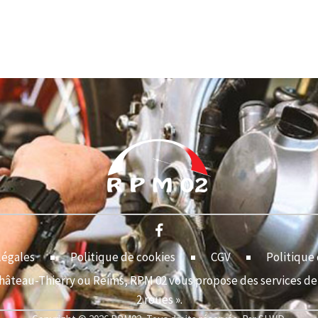
légales
Politique de cookies
CGV
Politique 
Château-Thierry ou Reims, RPM 02 vous propose des services de 
2 roues ».