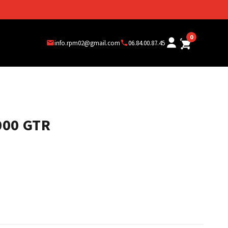
0
info.rpm02@gmail.com
06.84.00.87.45
000 GTR