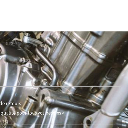
de retours
qualité pour tous vos besoins «
↑