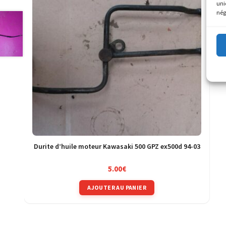
uni
nég
Durite d’huile moteur Kawasaki 500 GPZ ex500d 94-03
5.00
€
AJOUTER AU PANIER