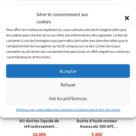
Catégories :
KAWASAKI
,
KAWASAKI GPX 750 R
Gérer le consentement aux
cookies
Pour offrir les meilleures expériences, nous utilisons des technologies telles que
les cookies pour stocker et/ou accéder aux informations des appareils. Le fait de
consentir à ces technologies nous permettra de traiter des données telles que le
comportement de navigation ou les ID uniques sur ce site. Le fait de ne pas
PRODUITS SIMILAIRES
consentir ou de retirer son consentement peut avoir un effet négatif sur certaines
caractéristiques et fonctions.
Accepter
Refuser
Voir les préférences
Politique de cookies
Mentions légales
Conditions générales de ventes
Kit durites liquide de
Durite d’huile moteur
refroidissement
Kawasaki 500 GPZ
Kawasaki 500 GPZ
ex500d 94-03
10.00
€
5.00
€