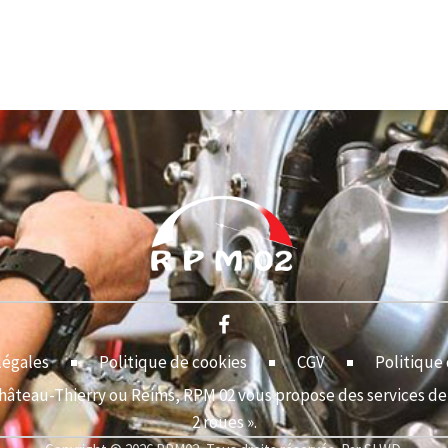
légales
Politique de cookies
CGV
Politique 
Château-Thierry ou Reims, RPM 02 vous propose des services de 
2 roues ».