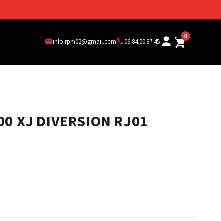
0
info.rpm02@gmail.com
06.84.00.87.45
0 XJ DIVERSION RJ01