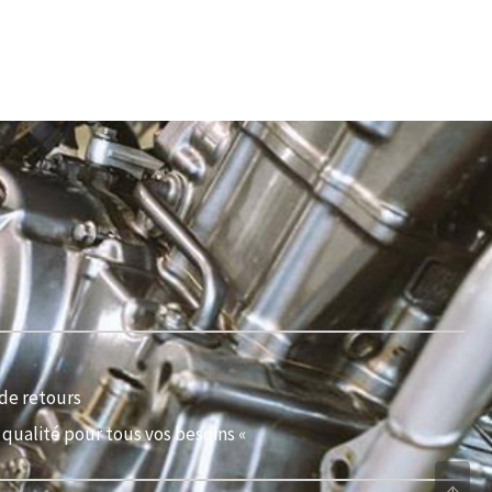
de retours
qualité pour tous vos besoins «
↑