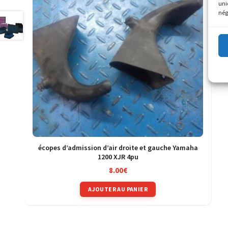
uni
nég
écopes d’admission d’air droite et gauche Yamaha
1200 XJR 4pu
8.00
€
AJOUTER AU PANIER