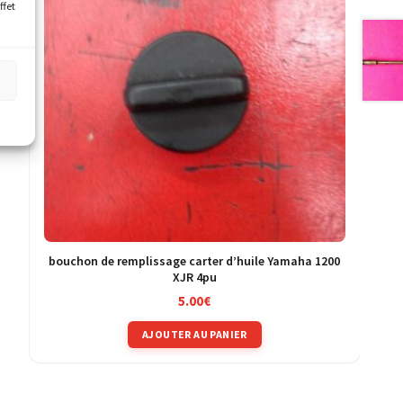
ffet
s
bouchon de remplissage carter d’huile Yamaha 1200
XJR 4pu
5.00
€
AJOUTER AU PANIER