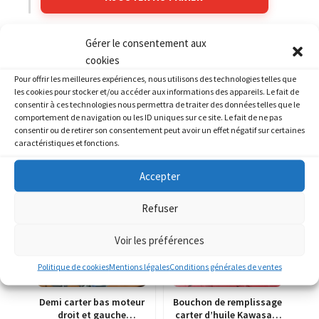
Gérer le consentement aux
Catégories :
KAWASAKI
,
KAWASAKI 1000 Tomcat ZX10
cookies
Pour offrir les meilleures expériences, nous utilisons des technologies telles que
les cookies pour stocker et/ou accéder aux informations des appareils. Le fait de
consentir à ces technologies nous permettra de traiter des données telles que le
comportement de navigation ou les ID uniques sur ce site. Le fait de ne pas
consentir ou de retirer son consentement peut avoir un effet négatif sur certaines
PRODUITS SIMILAIRES
caractéristiques et fonctions.
Accepter
Refuser
Voir les préférences
Politique de cookies
Mentions légales
Conditions générales de ventes
Demi carter bas moteur
Bouchon de remplissage
droit et gauche
carter d’huile Kawasaki