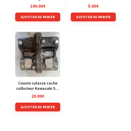
Kawasaki 125 KMX 86-02
250 KXF 04-05
100.00
€
5.00
€
AJOUTER AU PANIER
AJOUTER AU PANIER
Couvre culasse cache
culbuteur Kawasaki 500
GPZ ex500d 94-03
20.00
€
AJOUTER AU PANIER