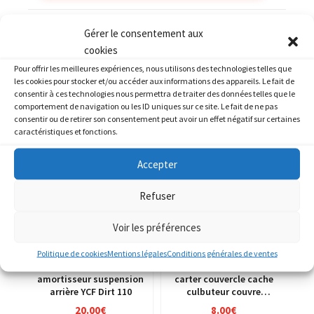
Catégorie :
YCF
Gérer le consentement aux
cookies
Pour offrir les meilleures expériences, nous utilisons des technologies telles que
les cookies pour stocker et/ou accéder aux informations des appareils. Le fait de
consentir à ces technologies nous permettra de traiter des données telles que le
comportement de navigation ou les ID uniques sur ce site. Le fait de ne pas
PRODUITS SIMILAIRES
consentir ou de retirer son consentement peut avoir un effet négatif sur certaines
caractéristiques et fonctions.
Accepter
Refuser
Voir les préférences
Politique de cookies
Mentions légales
Conditions générales de ventes
amortisseur suspension
carter couvercle cache
arrière YCF Dirt 110
culbuteur couvre
culasse soupape YCF
20.00
€
8.00
€