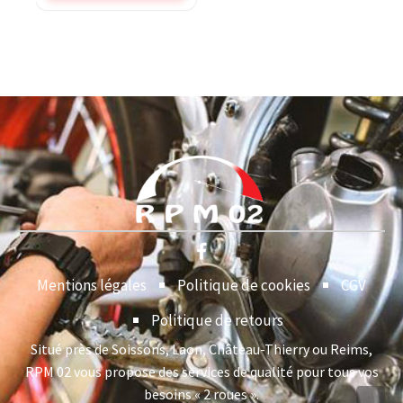
Mentions légales
Politique de cookies
CGV
Politique de retours
Situé près de Soissons, Laon, Château-Thierry ou Reims,
RPM 02 vous propose des services de qualité pour tous vos
besoins « 2 roues ».