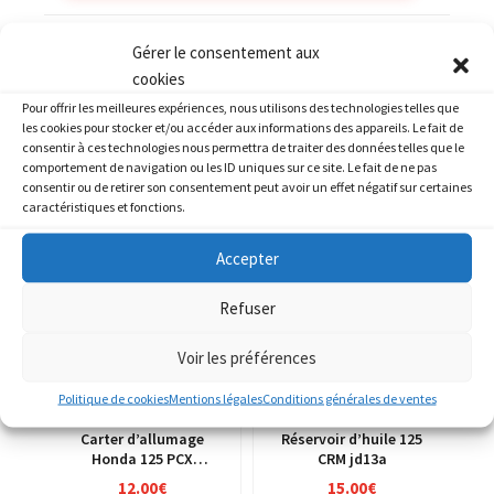
Catégories :
HONDA
,
HONDA 250 CMX Rebel
Gérer le consentement aux
cookies
Pour offrir les meilleures expériences, nous utilisons des technologies telles que
les cookies pour stocker et/ou accéder aux informations des appareils. Le fait de
consentir à ces technologies nous permettra de traiter des données telles que le
comportement de navigation ou les ID uniques sur ce site. Le fait de ne pas
PRODUITS SIMILAIRES
consentir ou de retirer son consentement peut avoir un effet négatif sur certaines
caractéristiques et fonctions.
Accepter
Refuser
Voir les préférences
Politique de cookies
Mentions légales
Conditions générales de ventes
Carter d’allumage
Réservoir d’huile 125
Honda 125 PCX
CRM jd13a
MLHJF28A
12.00
€
15.00
€