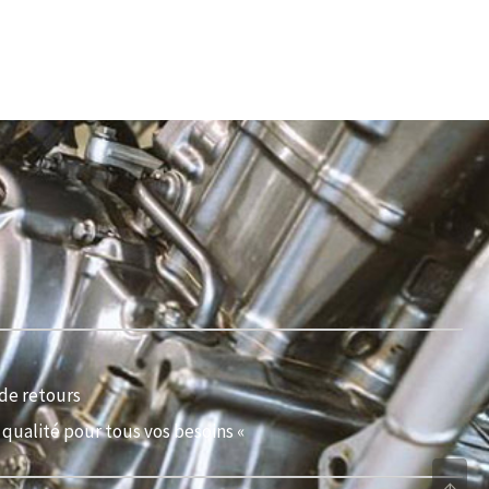
de retours
qualité pour tous vos besoins «
↑