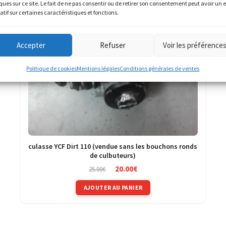
ques sur ce site. Le fait de ne pas consentir ou de retirer son consentement peut avoir un e
atif sur certaines caractéristiques et fonctions.
Accepter
Refuser
Voir les préférence
Politique de cookies
Mentions légales
Conditions générales de ventes
culasse YCF Dirt 110 (vendue sans les bouchons ronds
de culbuteurs)
Le
Le
20.00
€
25.00
€
prix
prix
initial
actuel
AJOUTER AU PANIER
était :
est :
25.00€.
20.00€.