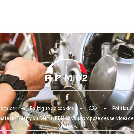
légales
Politique de cookies
CGV
Politique 
Château-Thierry ou Reims, RPM 02 vous propose des services de 
2 roues ».