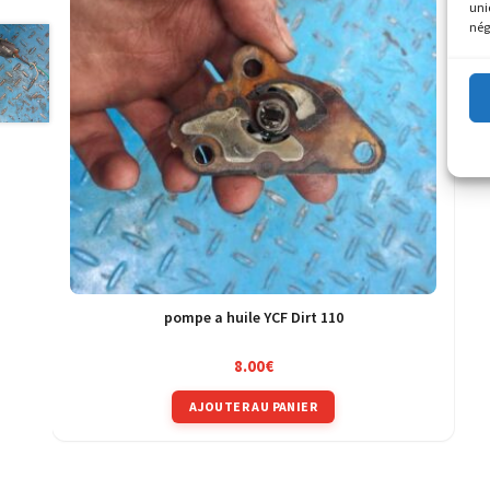
uni
nég
pompe a huile YCF Dirt 110
8.00
€
AJOUTER AU PANIER