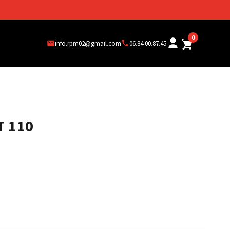
0
info.rpm02@gmail.com
06.84.00.87.45
T 110