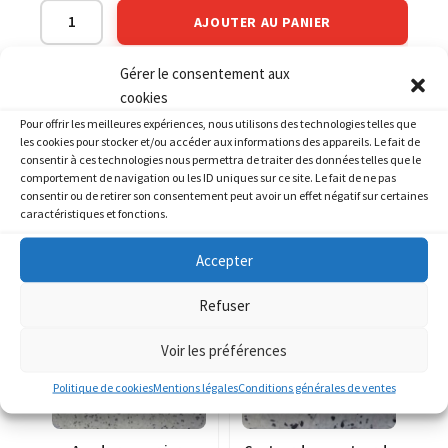
AJOUTER AU PANIER
Gérer le consentement aux
Catégorie :
KAWASAKI Z 800
cookies
Pour offrir les meilleures expériences, nous utilisons des technologies telles que
les cookies pour stocker et/ou accéder aux informations des appareils. Le fait de
consentir à ces technologies nous permettra de traiter des données telles que le
comportement de navigation ou les ID uniques sur ce site. Le fait de ne pas
consentir ou de retirer son consentement peut avoir un effet négatif sur certaines
caractéristiques et fonctions.
PRODUITS SIMILAIRES
Accepter
Refuser
Voir les préférences
Politique de cookies
Mentions légales
Conditions générales de ventes