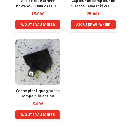
Axe de roue arriere
Capteur de compteur de
Kawasaki Z800 Z 800 13-
vitesse Kawasaki Z800 Z
16
800 13-16
15.00
€
25.00
€
AJOUTER AU PANIER
AJOUTER AU PANIER
Cache plastique gauche
rampe d’injection
Kawasaki Z800 Z 800 13-
5.00
€
16
AJOUTER AU PANIER