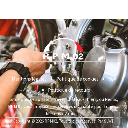
Mentions légales
Politique de cookies
CGV
Politique de retours
Situé près de Soissons, Laon, Château-Thierry ou Reims,
RPM 02 vous propose des services de qualité pour tous vos
besoins « 2 roues ».
↑
Copyright © 2026 RPM02, Tous droits réservés. Par SLWD.