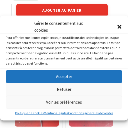
AJOUTER AU PANIER
Gérer le consentement aux
cookies
Catégories :
YAMAHA
,
YAMAHA 800 FZ8
Pour offrir les meilleures expériences, nous utilisons des technologies telles que
les cookies pour stocker et/ou accéder aux informations des appareils. Le fait de
consentir à ces technologies nous permettra de traiter des données telles que le
comportement de navigation ou les ID uniques sur ce site. Le fait de ne pas
consentir ou de retirer son consentement peut avoir un effet négatif sur certaines
caractéristiques et fonctions.
PRODUITS SIMILAIRES
Accepter
Refuser
Voir les préférences
Politique de cookies
Mentions légales
Conditions générales de ventes