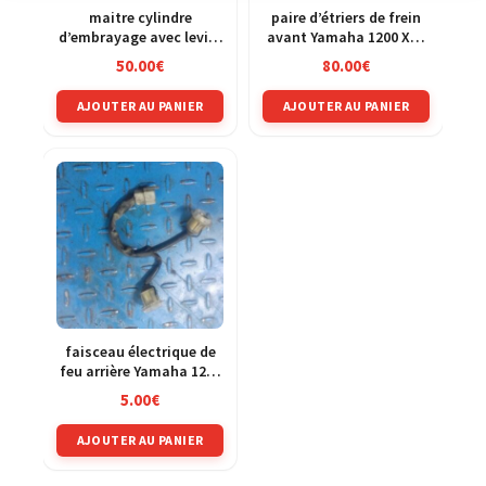
maitre cylindre
paire d’étriers de frein
d’embrayage avec levier
avant Yamaha 1200 XJR
Yamaha 1200 XJR 4pu
4pu
50.00
€
80.00
€
AJOUTER AU PANIER
AJOUTER AU PANIER
faisceau électrique de
feu arrière Yamaha 1200
XJR 4pu
5.00
€
AJOUTER AU PANIER