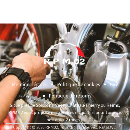
Mentions légales
Politique de cookies
CGV
Politique de retours
Situé près de Soissons, Laon, Château-Thierry ou Reims,
RPM 02 vous propose des services de qualité pour tous vos
besoins « 2 roues ».
↑
Copyright © 2026 RPM02, Tous droits réservés. Par SLWD.