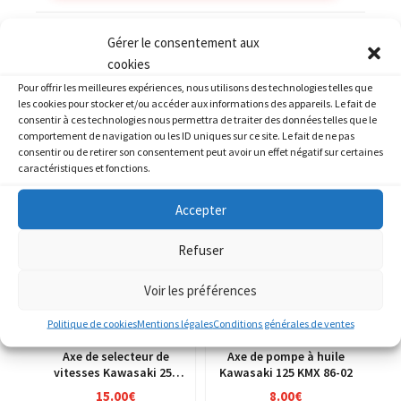
Catégories :
KAWASAKI
,
KAWASAKI 1000 GTR
Gérer le consentement aux
cookies
Pour offrir les meilleures expériences, nous utilisons des technologies telles que
les cookies pour stocker et/ou accéder aux informations des appareils. Le fait de
consentir à ces technologies nous permettra de traiter des données telles que le
comportement de navigation ou les ID uniques sur ce site. Le fait de ne pas
PRODUITS SIMILAIRES
consentir ou de retirer son consentement peut avoir un effet négatif sur certaines
caractéristiques et fonctions.
Accepter
Refuser
Voir les préférences
Politique de cookies
Mentions légales
Conditions générales de ventes
Axe de selecteur de
Axe de pompe à huile
vitesses Kawasaki 250
Kawasaki 125 KMX 86-02
KXF 04-05
15.00
€
8.00
€