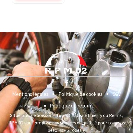
Mentions légales
Politique de cookies
CGV
Politique de retours
Situé près de Soissons, Laon, Château-Thierry ou Reims,
RPM 02 vous propose des services de qualité pour tous vos
besoins « 2 roues ».