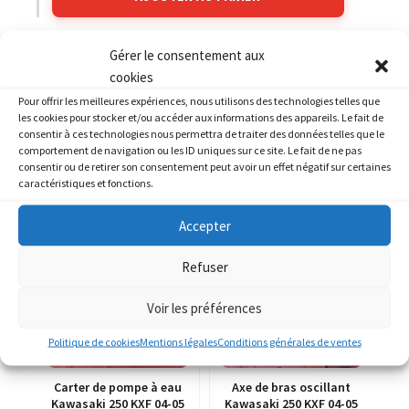
Gérer le consentement aux
Catégories :
KAWASAKI
,
KAWASAKI GPX 750 R
cookies
Pour offrir les meilleures expériences, nous utilisons des technologies telles que
les cookies pour stocker et/ou accéder aux informations des appareils. Le fait de
consentir à ces technologies nous permettra de traiter des données telles que le
comportement de navigation ou les ID uniques sur ce site. Le fait de ne pas
consentir ou de retirer son consentement peut avoir un effet négatif sur certaines
PRODUITS SIMILAIRES
caractéristiques et fonctions.
Accepter
Refuser
Voir les préférences
Politique de cookies
Mentions légales
Conditions générales de ventes
Carter de pompe à eau
Axe de bras oscillant
Kawasaki 250 KXF 04-05
Kawasaki 250 KXF 04-05