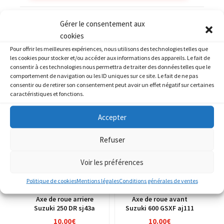
Catégories :
SUZUKI
,
SUZUKI 400 GSF Bandit
Gérer le consentement aux
cookies
Pour offrir les meilleures expériences, nous utilisons des technologies telles que
les cookies pour stocker et/ou accéder aux informations des appareils. Le fait de
consentir à ces technologies nous permettra de traiter des données telles que le
comportement de navigation ou les ID uniques sur ce site. Le fait de ne pas
PRODUITS SIMILAIRES
consentir ou de retirer son consentement peut avoir un effet négatif sur certaines
caractéristiques et fonctions.
Accepter
Refuser
Voir les préférences
Politique de cookies
Mentions légales
Conditions générales de ventes
Axe de roue arriere
Axe de roue avant
Suzuki 250 DR sj43a
Suzuki 600 GSXF aj111
10.00
€
10.00
€