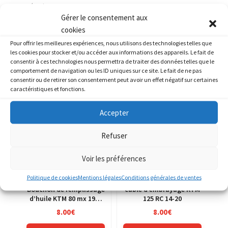
Catégories :
KTM
,
KTM 80 MX
Gérer le consentement aux
cookies
Pour offrir les meilleures expériences, nous utilisons des technologies telles que
les cookies pour stocker et/ou accéder aux informations des appareils. Le fait de
consentir à ces technologies nous permettra de traiter des données telles que le
comportement de navigation ou les ID uniques sur ce site. Le fait de ne pas
PRODUITS SIMILAIRES
consentir ou de retirer son consentement peut avoir un effet négatif sur certaines
caractéristiques et fonctions.
Accepter
Refuser
Voir les préférences
Politique de cookies
Mentions légales
Conditions générales de ventes
Bouchon de remplissage
cable d’embrayage KTM
d’huile KTM 80 mx 1984
125 RC 14-20
1985 1986
8.00
€
8.00
€