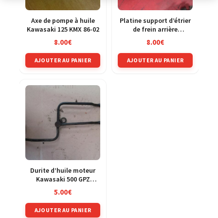
Axe de pompe à huile
Platine support d’étrier
Kawasaki 125 KMX 86-02
de frein arrière
Kawasaki 500 GPZ
8.00
€
8.00
€
ex500d 94-03
AJOUTER AU PANIER
AJOUTER AU PANIER
Durite d’huile moteur
Kawasaki 500 GPZ
ex500d 94-03
5.00
€
AJOUTER AU PANIER