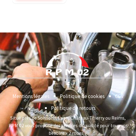
Mentions légales
Politique de cookies
CGV
Politique de retours
Situé près de Soissons, Laon, Château-Thierry ou Reims,
RPM 02 vous propose des services de qualité pour tous vos
besoins « 2 roues ».