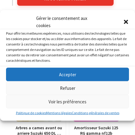
Gérer le consentement aux
Catégories :
SUZUKI
,
SUZUKI 400 GSF Bandit
cookies
Pour offrir les meilleures expériences, nous utilisons des technologies telles que
les cookies pour stocker et/ou accéder aux informations des appareils. Le fait de
consentir à ces technologies nous permettra de traiter des données telles que le
comportement de navigation ou les ID uniques sur ce site. Le fait de ne pas
consentir ou de retirer son consentement peut avoir un effet négatif sur certaines
PRODUITS SIMILAIRES
caractéristiques et fonctions.
Accepter
Refuser
Voir les préférences
Politique de cookies
Mentions légales
Conditions générales de ventes
Arbres a cames avant ou
Amortisseur Suzuki 125
arriere Suzuki 650 DL V-
RG gamma nf12b