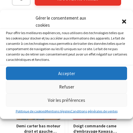
Gérer le consentement aux
Catégories :
KAWASAKI
,
KAWASAKI 1000 Tomcat ZX10
cookies
Pour offrir les meilleures expériences, nous utilisons des technologies telles que
les cookies pour stocker et/ou accéder aux informations des appareils. Le fait de
consentir à ces technologies nous permettra de traiter des données telles que le
comportement de navigation ou les ID uniques sur ce site. Le fait de ne pas
consentir ou de retirer son consentement peut avoir un effet négatif sur certaines
PRODUITS SIMILAIRES
caractéristiques et fonctions.
Accepter
Refuser
Voir les préférences
Politique de cookies
Mentions légales
Conditions générales de ventes
Demi carter bas moteur
Doigt commande came
droit et gauche
d’embrayage Kawasaki