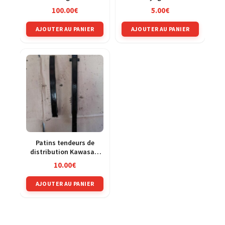
Kawasaki 125 KMX 86-02
250 KXF 04-05
100.00
€
5.00
€
AJOUTER AU PANIER
AJOUTER AU PANIER
Patins tendeurs de
distribution Kawasaki
500 GPZ ex500d 94-03
10.00
€
AJOUTER AU PANIER