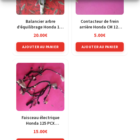
Balancier arbre
Contacteur de frein
d’équilibrage Honda 125
arrière Honda CM 125
CRM jd13a
Custom JC05
20.00
€
5.00
€
AJOUTER AU PANIER
AJOUTER AU PANIER
Faisceau électrique
Honda 125 PCX
MLHJF28A
15.00
€