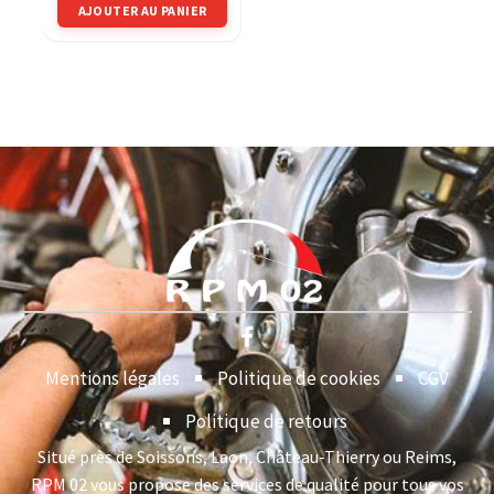
AJOUTER AU PANIER
Mentions légales
Politique de cookies
CGV
Politique de retours
Situé près de Soissons, Laon, Château-Thierry ou Reims,
RPM 02 vous propose des services de qualité pour tous vos