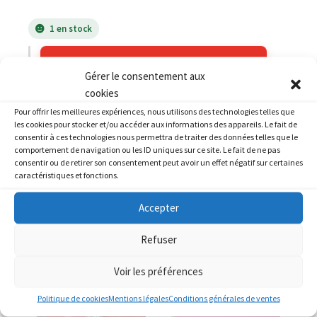
1 en stock
AJOUTER AU PANIER
Gérer le consentement aux
cookies
Catégories :
HONDA
,
HONDA 1100 GL goldwing
Pour offrir les meilleures expériences, nous utilisons des technologies telles que
les cookies pour stocker et/ou accéder aux informations des appareils. Le fait de
consentir à ces technologies nous permettra de traiter des données telles que le
comportement de navigation ou les ID uniques sur ce site. Le fait de ne pas
consentir ou de retirer son consentement peut avoir un effet négatif sur certaines
caractéristiques et fonctions.
PRODUITS SIMILAIRES
Accepter
Refuser
Voir les préférences
Politique de cookies
Mentions légales
Conditions générales de ventes