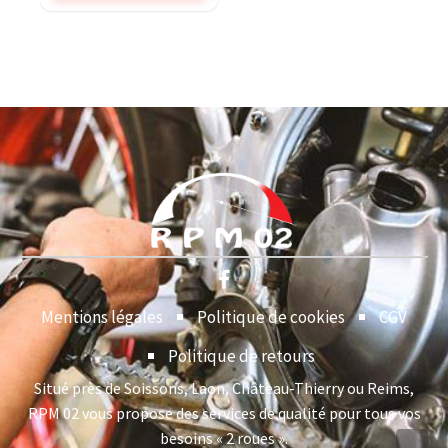
Mentions légales
Politique de cookies
CGV
Politique de retours
Situé près de Soissons, Laon, Château-Thierry ou Reims,
RPM 02 vous propose des services de qualité pour tous vos
besoins « 2 roues ».