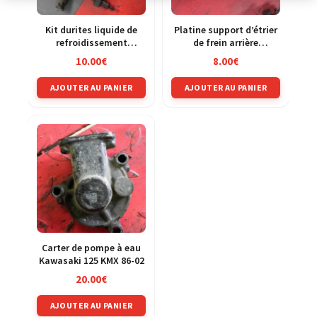
Kit durites liquide de
Platine support d’étrier
refroidissement
de frein arrière
Kawasaki 500 GPZ
Kawasaki 500 GPZ
10.00
€
8.00
€
ex500d 94-03
ex500d 94-03
AJOUTER AU PANIER
AJOUTER AU PANIER
Carter de pompe à eau
Kawasaki 125 KMX 86-02
20.00
€
AJOUTER AU PANIER