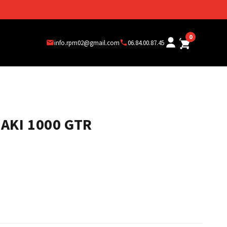
0
info.rpm02@gmail.com
06.84.00.87.45
AKI 1000 GTR