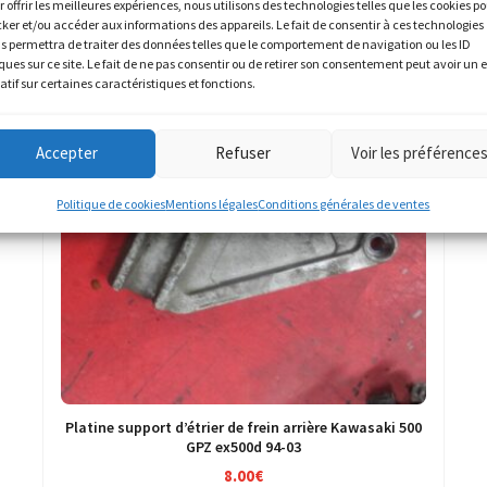
r offrir les meilleures expériences, nous utilisons des technologies telles que les cookies p
cker et/ou accéder aux informations des appareils. Le fait de consentir à ces technologies
s permettra de traiter des données telles que le comportement de navigation ou les ID
ques sur ce site. Le fait de ne pas consentir ou de retirer son consentement peut avoir un e
atif sur certaines caractéristiques et fonctions.
Accepter
Refuser
Voir les préférence
Politique de cookies
Mentions légales
Conditions générales de ventes
Platine support d’étrier de frein arrière Kawasaki 500
GPZ ex500d 94-03
8.00
€