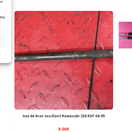
our
ffet
s
Axe de bras oscillant Kawasaki 250 KXF 04-05
8.00
€