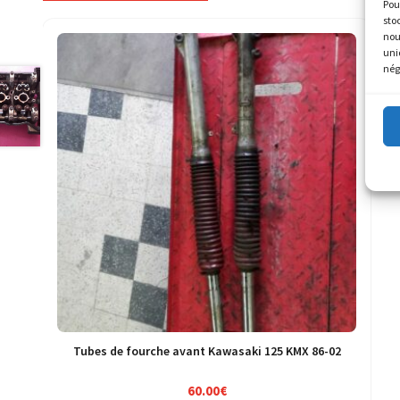
Pou
sto
nou
uni
nég
Tubes de fourche avant Kawasaki 125 KMX 86-02
60.00
€