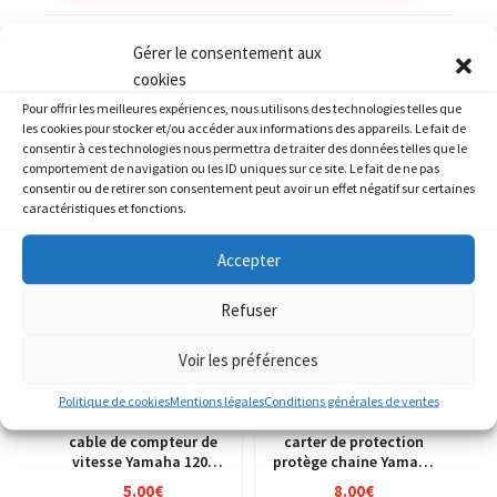
Catégories :
YAMAHA
,
YAMAHA 1000 FZ1
Gérer le consentement aux
cookies
Pour offrir les meilleures expériences, nous utilisons des technologies telles que
les cookies pour stocker et/ou accéder aux informations des appareils. Le fait de
consentir à ces technologies nous permettra de traiter des données telles que le
comportement de navigation ou les ID uniques sur ce site. Le fait de ne pas
PRODUITS SIMILAIRES
consentir ou de retirer son consentement peut avoir un effet négatif sur certaines
caractéristiques et fonctions.
Accepter
Refuser
Voir les préférences
Politique de cookies
Mentions légales
Conditions générales de ventes
cable de compteur de
carter de protection
vitesse Yamaha 1200
protège chaine Yamaha
XJR 4pu
1200 XJR 4pu
5.00
€
8.00
€