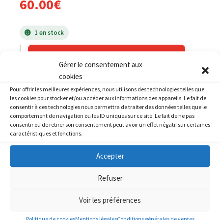
60.00
€
1 en stock
AJOUTER AU PANIER
Gérer le consentement aux
cookies
Pour offrir les meilleures expériences, nous utilisons des technologies telles que
Catégories :
HONDA
,
HONDA 125 VT Shadow
,
HONDA 125 XL
les cookies pour stocker et/ou accéder aux informations des appareils. Le fait de
Varadero
consentir à ces technologies nous permettra de traiter des données telles que le
comportement de navigation ou les ID uniques sur ce site. Le fait de ne pas
consentir ou de retirer son consentement peut avoir un effet négatif sur certaines
caractéristiques et fonctions.
Accepter
PRODUITS SIMILAIRES
Refuser
Voir les préférences
Politique de cookies
Mentions légales
Conditions générales de ventes