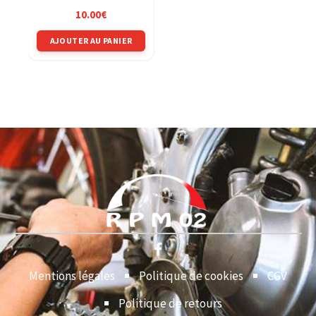
PCX MLHJF28A
10.00
€
AJOUTER AU PANIER
Mentions légales
Politique de cookies
CGV
Politique de retours