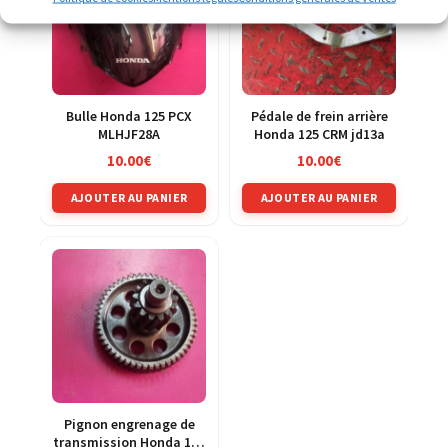
Bulle Honda 125 PCX
Pédale de frein arrière
MLHJF28A
Honda 125 CRM jd13a
10.00
€
10.00
€
AJOUTER AU PANIER
AJOUTER AU PANIER
Pignon engrenage de
transmission Honda 125