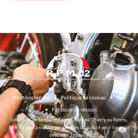
Mentions légales
Politique de cookies
CGV
Politique de retours
Situé près de Soissons, Laon, Château-Thierry ou Reims,
RPM 02 vous propose des services de qualité pour tous vos
besoins « 2 roues ».