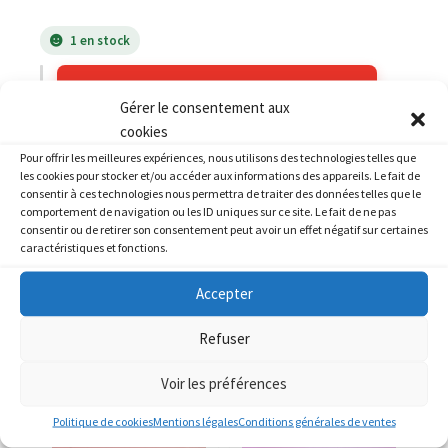
1 en stock
AJOUTER AU PANIER
Gérer le consentement aux
cookies
Catégories :
SUZUKI
,
SUZUKI 125 RG Gamma
Pour offrir les meilleures expériences, nous utilisons des technologies telles que
les cookies pour stocker et/ou accéder aux informations des appareils. Le fait de
consentir à ces technologies nous permettra de traiter des données telles que le
comportement de navigation ou les ID uniques sur ce site. Le fait de ne pas
consentir ou de retirer son consentement peut avoir un effet négatif sur certaines
caractéristiques et fonctions.
PRODUITS SIMILAIRES
Accepter
Refuser
Voir les préférences
Politique de cookies
Mentions légales
Conditions générales de ventes