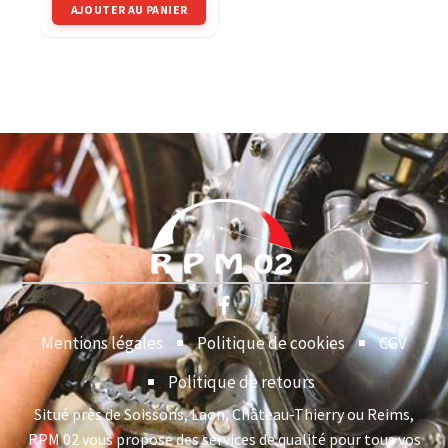
AJOUTER AU PANIER
Mentions légales
Politique de cookies
CGV
Politique de retours
Situé près de Soissons, Laon, Château-Thierry ou Reims,
RPM 02 vous propose des services de qualité pour tous vos