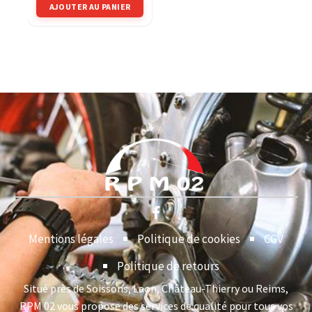
AJOUTER AU PANIER
Mentions légales
Politique de cookies
CGV
Politique de retours
Situé près de Soissons, Laon, Château-Thierry ou Reims,
RPM 02 vous propose des services de qualité pour tous vos