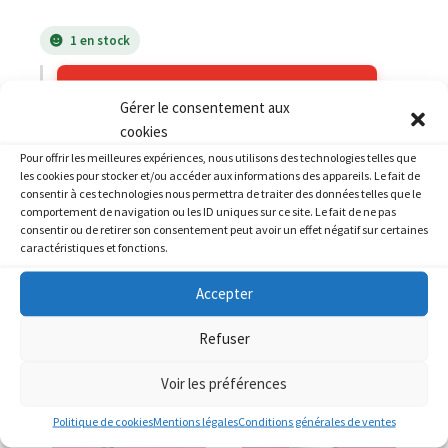
1 en stock
AJOUTER AU PANIER
Gérer le consentement aux
cookies
Catégories :
HONDA
,
HONDA 125 XL Varadero
Pour offrir les meilleures expériences, nous utilisons des technologies telles que
les cookies pour stocker et/ou accéder aux informations des appareils. Le fait de
consentir à ces technologies nous permettra de traiter des données telles que le
comportement de navigation ou les ID uniques sur ce site. Le fait de ne pas
consentir ou de retirer son consentement peut avoir un effet négatif sur certaines
caractéristiques et fonctions.
PRODUITS SIMILAIRES
Accepter
Refuser
Voir les préférences
Politique de cookies
Mentions légales
Conditions générales de ventes