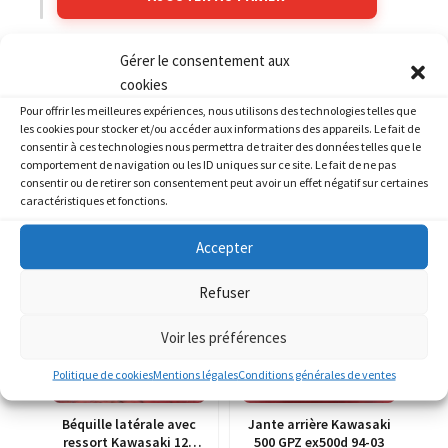
Gérer le consentement aux
Catégories :
KAWASAKI
,
KAWASAKI 900 Ninja ZX9R
cookies
Pour offrir les meilleures expériences, nous utilisons des technologies telles que
les cookies pour stocker et/ou accéder aux informations des appareils. Le fait de
consentir à ces technologies nous permettra de traiter des données telles que le
comportement de navigation ou les ID uniques sur ce site. Le fait de ne pas
consentir ou de retirer son consentement peut avoir un effet négatif sur certaines
PRODUITS SIMILAIRES
caractéristiques et fonctions.
Accepter
Refuser
Voir les préférences
Politique de cookies
Mentions légales
Conditions générales de ventes
Béquille latérale avec
Jante arrière Kawasaki
ressort Kawasaki 125
500 GPZ ex500d 94-03