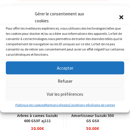
Catégories :
SUZUKI
,
SUZUKI 400 GSF Bandit
Gérer le consentement aux
cookies
Pour offrir les meilleures expériences, nous utilisons des technologies telles que
les cookies pour stocker et/ou accéder aux informations des appareils. Le fait de
consentir à ces technologies nous permettra de traiter des données telles que le
comportement de navigation ou les ID uniques sur ce site. Le fait de ne pas
PRODUITS SIMILAIRES
consentir ou de retirer son consentement peut avoir un effet négatif sur certaines
caractéristiques et fonctions.
Accepter
Refuser
Voir les préférences
Politique de cookies
Mentions légales
Conditions générales de ventes
Arbres à cames Suzuki
Amortisseur Suzuki 550
600 GSXF aj111
GS GSX
30.00
€
50.00
€