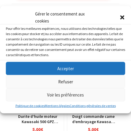
Catégories :
KAWASAKI
,
KAWASAKI GPX 750 R
Gérer le consentement aux
cookies
Pour offrir les meilleures expériences, nous utilisons des technologies telles que
les cookies pour stocker et/ou accéder aux informations des appareils. Le fait de
consentir à ces technologies nous permettra de traiter des données telles que le
comportement de navigation ou les ID uniques sur ce site. Le fait de ne pas
PRODUITS SIMILAIRES
consentir ou de retirer son consentement peut avoir un effet négatif sur certaines
caractéristiques et fonctions.
Accepter
Refuser
Voir les préférences
Politique de cookies
Mentions légales
Conditions générales de ventes
Durite d’huile moteur
Doigt commande came
Kawasaki 500 GPZ
d’embrayage Kawasaki
ex500d 94-03
250 KXF 04-05
5.00
€
5.00
€