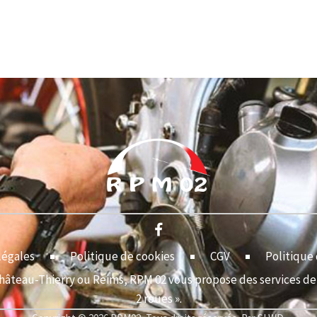
légales
Politique de cookies
CGV
Politique 
Château-Thierry ou Reims, RPM 02 vous propose des services de 
2 roues ».