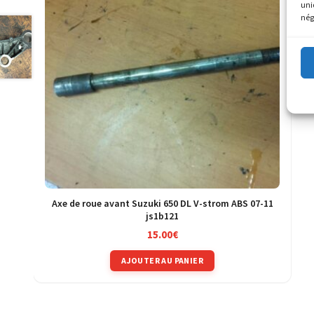
uni
nég
Axe de roue avant Suzuki 650 DL V-strom ABS 07-11
js1b121
15.00
€
AJOUTER AU PANIER