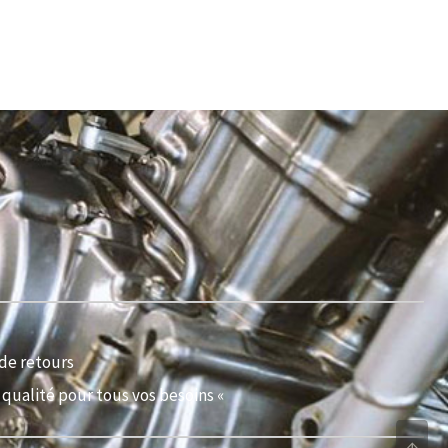
de retours
qualité pour tous vos besoins «
↑