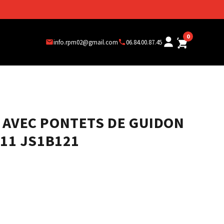
0
info.rpm02@gmail.com
06.84.00.87.45
R AVEC PONTETS DE GUIDON
-11 JS1B121