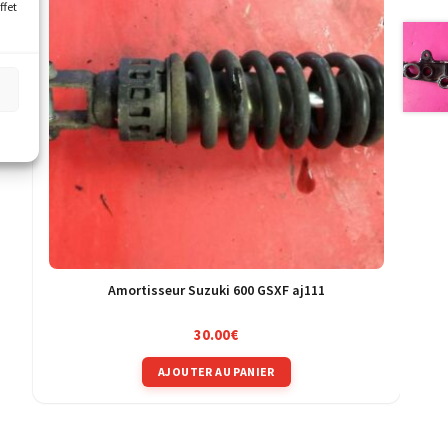
ffet
s
Amortisseur Suzuki 600 GSXF aj111
30.00
€
AJOUTER AU PANIER