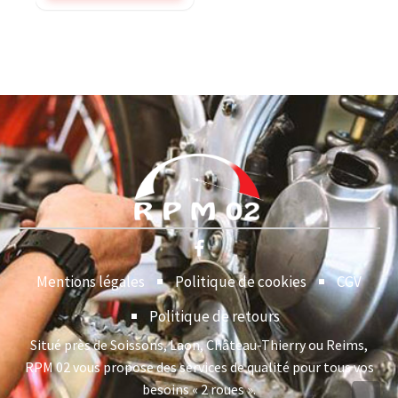
Mentions légales
Politique de cookies
CGV
Politique de retours
Situé près de Soissons, Laon, Château-Thierry ou Reims,
RPM 02 vous propose des services de qualité pour tous vos
besoins « 2 roues ».