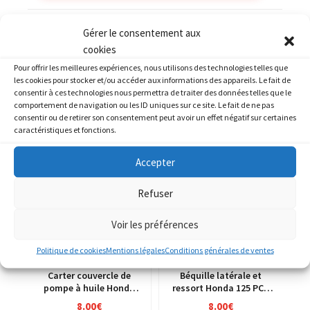
Catégories :
HONDA
,
HONDA 750 VF S Sabre
Gérer le consentement aux
cookies
Pour offrir les meilleures expériences, nous utilisons des technologies telles que
les cookies pour stocker et/ou accéder aux informations des appareils. Le fait de
consentir à ces technologies nous permettra de traiter des données telles que le
comportement de navigation ou les ID uniques sur ce site. Le fait de ne pas
PRODUITS SIMILAIRES
consentir ou de retirer son consentement peut avoir un effet négatif sur certaines
caractéristiques et fonctions.
Accepter
Refuser
Voir les préférences
Politique de cookies
Mentions légales
Conditions générales de ventes
Carter couvercle de
Béquille latérale et
pompe à huile Honda
ressort Honda 125 PCX
125 CRM jd13a
MLHJF28A
8.00
€
8.00
€