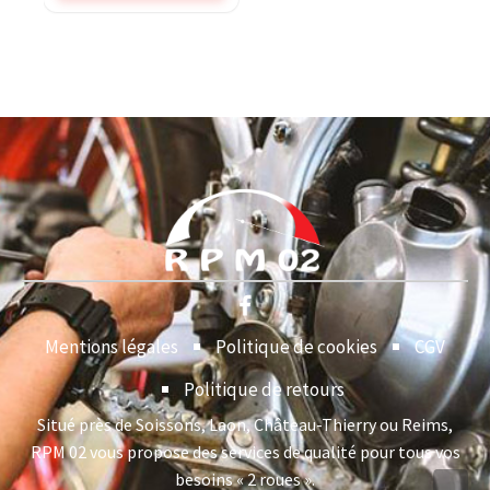
Mentions légales
Politique de cookies
CGV
Politique de retours
Situé près de Soissons, Laon, Château-Thierry ou Reims,
RPM 02 vous propose des services de qualité pour tous vos
besoins « 2 roues ».