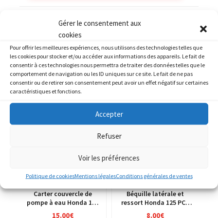
Catégories :
HONDA
,
HONDA 125 VT Shadow
Gérer le consentement aux
cookies
Pour offrir les meilleures expériences, nous utilisons des technologies telles que
les cookies pour stocker et/ou accéder aux informations des appareils. Le fait de
consentir à ces technologies nous permettra de traiter des données telles que le
comportement de navigation ou les ID uniques sur ce site. Le fait de ne pas
PRODUITS SIMILAIRES
consentir ou de retirer son consentement peut avoir un effet négatif sur certaines
caractéristiques et fonctions.
Accepter
Refuser
Voir les préférences
Politique de cookies
Mentions légales
Conditions générales de ventes
Carter couvercle de
Béquille latérale et
pompe à eau Honda 125
ressort Honda 125 PCX
CRM jd13a
MLHJF28A
15.00
€
8.00
€