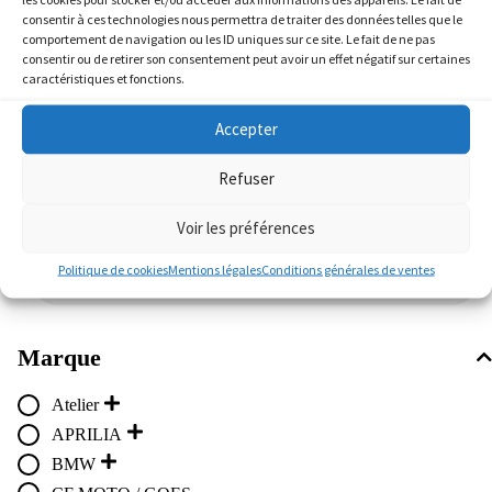
AJOUTER AU PANIER
consentir à ces technologies nous permettra de traiter des données telles que le
comportement de navigation ou les ID uniques sur ce site. Le fait de ne pas
consentir ou de retirer son consentement peut avoir un effet négatif sur certaines
caractéristiques et fonctions.
5 résultats affichés
Accepter
Refuser
Voir les préférences
Recherche
de
Politique de cookies
Mentions légales
Conditions générales de ventes
produits
Marque
Atelier
APRILIA
BMW