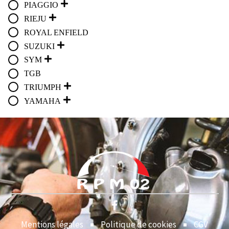
PIAGGIO
RIEJU
ROYAL ENFIELD
SUZUKI
SYM
TGB
TRIUMPH
YAMAHA
Mentions légales
Politique de cookies
CGV