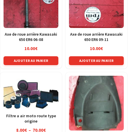
Axe de roue arrière Kawasaki
Axe de roue arrière Kawasaki
650 ER6 06-08
650 ER6 09-11
10.00
€
10.00
€
AJOUTER AU PANIER
AJOUTER AU PANIER
Filtre a air moto route type
origine
Plage
8.00
€
–
70.00
€