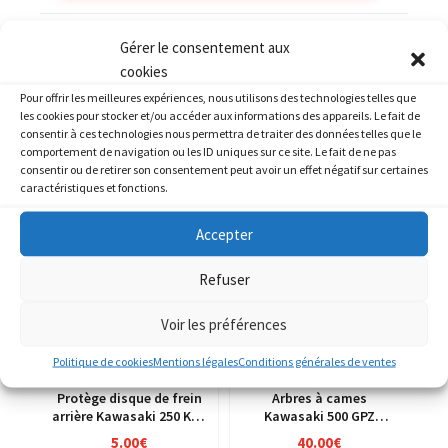
Catégories :
KAWASAKI
,
KAWASAKI ER6 ER-6
Gérer le consentement aux
cookies
Pour offrir les meilleures expériences, nous utilisons des technologies telles que
les cookies pour stocker et/ou accéder aux informations des appareils. Le fait de
consentir à ces technologies nous permettra de traiter des données telles que le
comportement de navigation ou les ID uniques sur ce site. Le fait de ne pas
PRODUITS SIMILAIRES
consentir ou de retirer son consentement peut avoir un effet négatif sur certaines
caractéristiques et fonctions.
Accepter
Refuser
Voir les préférences
Politique de cookies
Mentions légales
Conditions générales de ventes
Protège disque de frein
Arbres à cames
arrière Kawasaki 250 KXF
Kawasaki 500 GPZ
04-05
ex500d 94-03
5.00
€
40.00
€