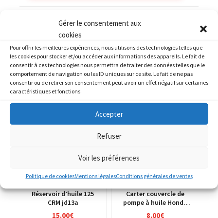
Catégories :
HONDA
,
HONDA 350 XLR
Gérer le consentement aux
cookies
Pour offrir les meilleures expériences, nous utilisons des technologies telles que
les cookies pour stocker et/ou accéder aux informations des appareils. Le fait de
consentir à ces technologies nous permettra de traiter des données telles que le
comportement de navigation ou les ID uniques sur ce site. Le fait de ne pas
PRODUITS SIMILAIRES
consentir ou de retirer son consentement peut avoir un effet négatif sur certaines
caractéristiques et fonctions.
Accepter
Refuser
Voir les préférences
Politique de cookies
Mentions légales
Conditions générales de ventes
Réservoir d’huile 125
Carter couvercle de
CRM jd13a
pompe à huile Honda
125 CRM jd13a
15.00
€
8.00
€