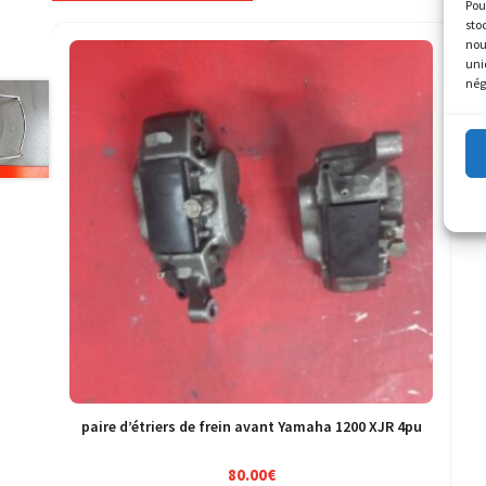
Pou
sto
nou
uni
nég
paire d’étriers de frein avant Yamaha 1200 XJR 4pu
80.00
€