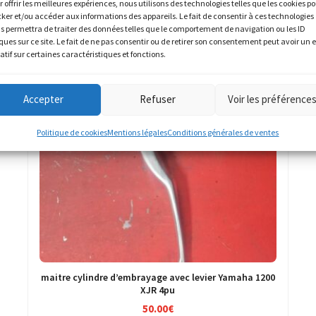
r offrir les meilleures expériences, nous utilisons des technologies telles que les cookies p
cker et/ou accéder aux informations des appareils. Le fait de consentir à ces technologies
s permettra de traiter des données telles que le comportement de navigation ou les ID
ques sur ce site. Le fait de ne pas consentir ou de retirer son consentement peut avoir un e
atif sur certaines caractéristiques et fonctions.
Accepter
Refuser
Voir les préférence
Politique de cookies
Mentions légales
Conditions générales de ventes
maitre cylindre d’embrayage avec levier Yamaha 1200
XJR 4pu
50.00
€