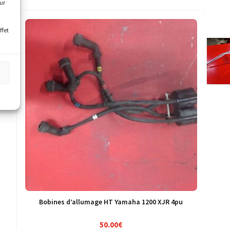
our
ffet
s
Bobines d’allumage HT Yamaha 1200 XJR 4pu
50.00
€