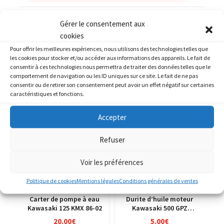
Catégories :
KAWASAKI
,
KAWASAKI 600 ZZR
Gérer le consentement aux
cookies
Pour offrir les meilleures expériences, nous utilisons des technologies telles que
les cookies pour stocker et/ou accéder aux informations des appareils. Le fait de
consentir à ces technologies nous permettra de traiter des données telles que le
comportement de navigation ou les ID uniques sur ce site. Le fait de ne pas
PRODUITS SIMILAIRES
consentir ou de retirer son consentement peut avoir un effet négatif sur certaines
caractéristiques et fonctions.
Accepter
Refuser
Voir les préférences
Politique de cookies
Mentions légales
Conditions générales de ventes
Carter de pompe à eau
Durite d’huile moteur
Kawasaki 125 KMX 86-02
Kawasaki 500 GPZ
ex500d 94-03
20.00
€
5.00
€