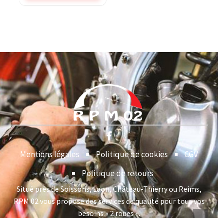
Mentions légales
Politique de cookies
CGV
Politique de retours
Situé près de Soissons, Laon, Château-Thierry ou Reims,
RPM 02 vous propose des services de qualité pour tous vos
besoins « 2 roues ».